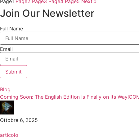
Page
1
Page
2
Page
3
Page
4
Page
5
Next »
Join Our Newsletter
Full Name
Email
Submit
Blog
Coming Soon: The English Edition Is Finally on Its Wa
Ottobre 6, 2025
articolo