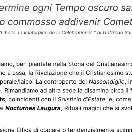
termine ogni Tempo oscuro sar
o commosso addivenir Comet
“Libello Taumaturgico de le Celebrationes ” di Goffredo Sa
iamo, ben piantate nella Storia del Cristianesim
e a essa, la Rivelazione che il Cristianesimo ste
mporale/laico. La controparte del
Nascondiglio
, 
 Rimandiamo ad altra sede la disamina circa il 
ts
, coincidenti con il
Solstizio d’Estate
, e, come
ei
Nocturnes
Laugura
, Rituali magici che si s
lsione Elfica di copiare o tendenzialmente scimm