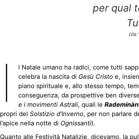
per qual 
Tu
(da 
I
l Natale umano ha radici, come tutti sapp
celebra la nascita di
Gesù Cristo
e, insiem
piano spirituale e, allo stesso tempo, te
conseguenza, da prospettive ben diverse.
e i movimenti Astrali
, quali le
Rademinàn
propri del
Solstizio d’Inverno
, per non parlare d
l’apice nella notte di
Ognissanti
).
Quanto alle Festività Natalizie, dicevamo, la pu