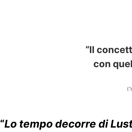
“Il concet
con quell
(
“
“
Lo tempo decorre di Lustr