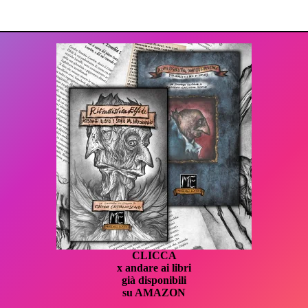
CLICCA
x andare ai libri
già disponibili
su AMAZON