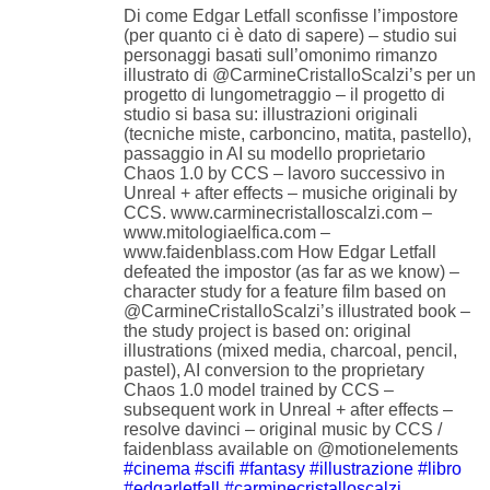
Di come Edgar Letfall sconfisse l’impostore
(per quanto ci è dato di sapere) – studio sui
personaggi basati sull’omonimo rimanzo
illustrato di @CarmineCristalloScalzi’s per un
progetto di lungometraggio – il progetto di
studio si basa su: illustrazioni originali
(tecniche miste, carboncino, matita, pastello),
passaggio in AI su modello proprietario
Chaos 1.0 by CCS – lavoro successivo in
Unreal + after effects – musiche originali by
CCS. www.carminecristalloscalzi.com –
www.mitologiaelfica.com –
www.faidenblass.com How Edgar Letfall
defeated the impostor (as far as we know) –
character study for a feature film based on
@CarmineCristalloScalzi’s illustrated book –
the study project is based on: original
illustrations (mixed media, charcoal, pencil,
pastel), AI conversion to the proprietary
Chaos 1.0 model trained by CCS –
subsequent work in Unreal + after effects –
resolve davinci – original music by CCS /
faidenblass available on @motionelements
#cinema
#scifi
#fantasy
#illustrazione
#libro
#edgarletfall
#carminecristalloscalzi